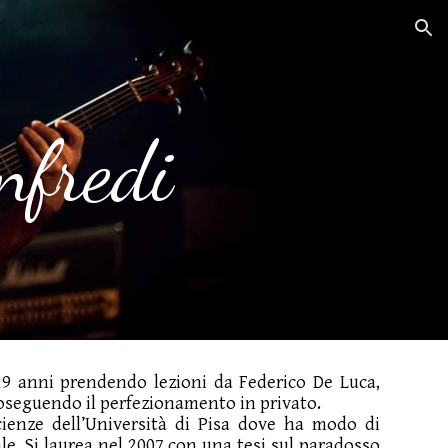
ion
nfredi
 19 anni prendendo lezioni da Federico De Luca,
oseguendo il perfezionamento in privato.
Scienze dell’Università di Pisa dove ha modo di
ale. Si laurea nel 2007 con una tesi sul paradosso