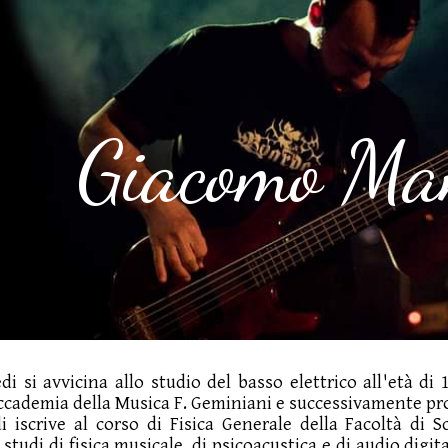
ip to main content
Skip to navigat
Giacomo Ma
i si avvicina allo studio del basso elettrico all'età di
Accademia della Musica F. Geminiani e successivamente pr
i iscrive al corso di Fisica Generale della Facoltà di 
studi di fisica musicale, di psicoacustica e di audio digit