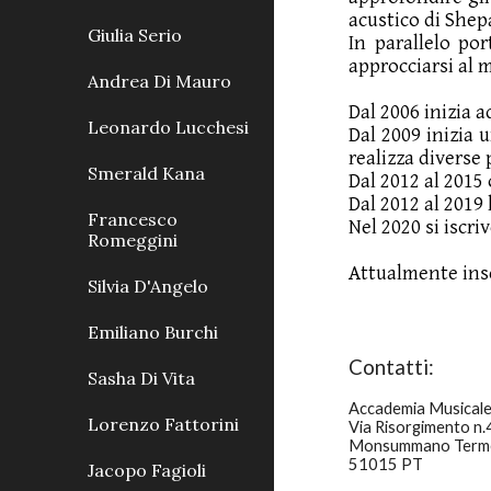
acustico di Shep
Giulia Serio
In parallelo por
approcciarsi al 
Andrea Di Mauro
Dal 2006 inizia 
Leonardo Lucchesi
Dal 2009 inizia 
realizza diverse
Smerald Kana
Dal 2012 al 2015
Dal 2012 al 2019
Francesco
Nel 2020 si iscri
Romeggini
Attualmente inse
Silvia D'Angelo
Emiliano Burchi
Contatti:
Sasha Di Vita
Accademia Musicale 
Lorenzo Fattorini
Via Risorgimento n
Monsummano Term
51015 PT
Jacopo Fagioli